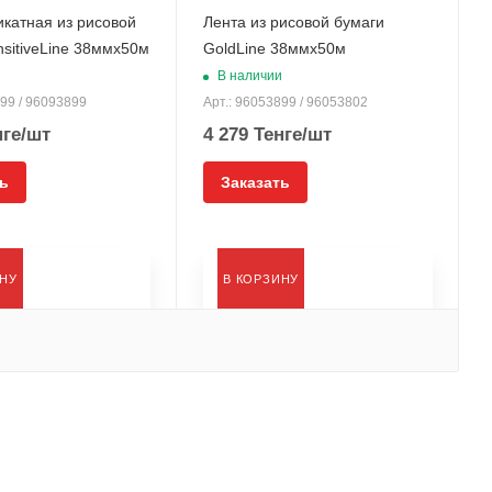
икатная из рисовой
Лента из рисовой бумаги
nsitiveLine 38ммx50м
GoldLine 38ммx50м
и
В наличии
999 / 96093899
Арт.: 96053899 / 96053802
ге
/шт
4 279
Тенге
/шт
ь
Заказать
ИНУ
В КОРЗИНУ