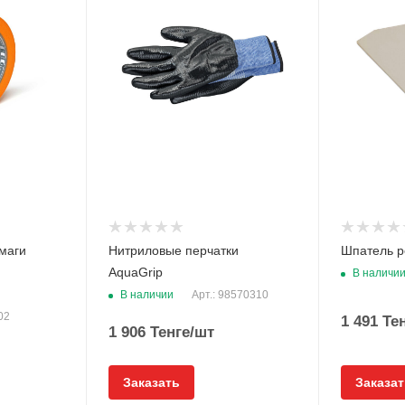
маги
Нитриловые перчатки
Шпатель р
AquaGrip
В наличи
В наличии
Арт.: 98570310
02
1 491
Тен
1 906
Тенге
/шт
Заказать
Заказат