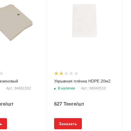
езиновый
Укрывная плёнка HDPE 20м2
и
В наличии
Арт.: 94081502
Арт.: 96940510
ге
/шт
627
Тенге
/шт
ь
Заказать