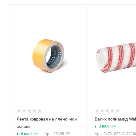
Тип
Тип
Лента малярная
Валик
Лента ковровая на пленочной
Валик полиамид Wal
основе
В наличии
В наличии
Арт.: 96405199
Арт.: 84721899 /847218