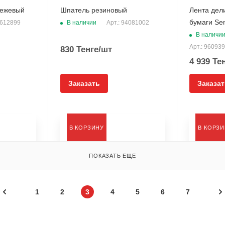
бежевый
Шпатель резиновый
Лента дел
бумаги Se
В наличии
6612899
Арт.: 94081002
В наличи
Арт.: 96093
830
Тенге
/шт
4 939
Тен
Заказать
Заказат
В КОРЗИНУ
В КОРЗ
ПОКАЗАТЬ ЕЩЕ
1
2
3
4
5
6
7