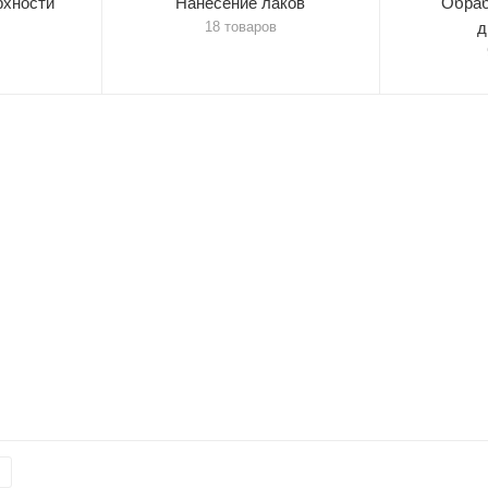
рхности
Нанесение лаков
Обраб
18 товаров
д