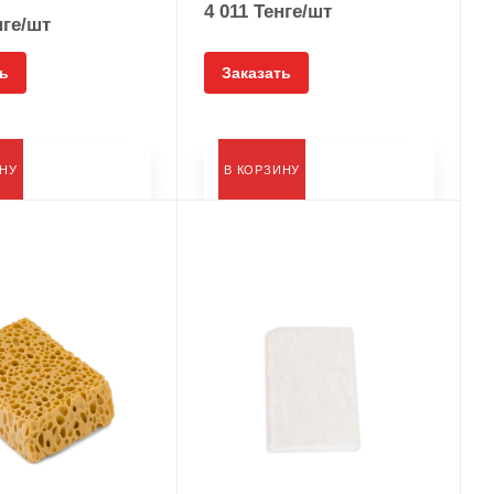
4 011
Тенге
/шт
ге
/шт
ь
Заказать
ИНУ
В КОРЗИНУ
Тип
Пленка защитная