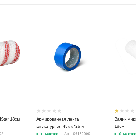
Тип
Тип
Лента
Валик
армированная
lStar 18см
Армированная лента
Валик мик
штукатурная 48мм*25 м
18см
В наличии
В наличи
02
Арт.: 96153099