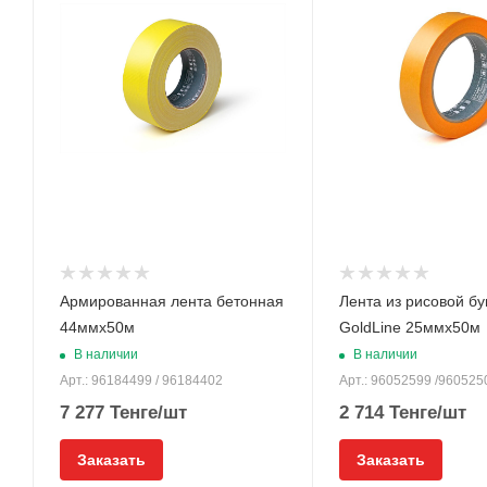
Армированная лента бетонная
Лента из рисовой бу
44ммx50м
GoldLine 25ммx50м
В наличии
В наличии
Арт.: 96184499 / 96184402
Арт.: 96052599 /960525
7 277
Тенге
/шт
2 714
Тенге
/шт
Заказать
Заказать