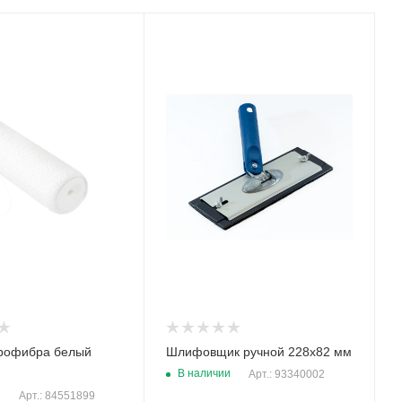
рофибра белый
Шлифовщик ручной 228x82 мм
В наличии
Арт.: 93340002
и
Арт.: 84551899