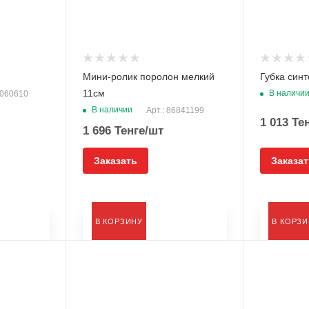
Мини-ролик поролон мелкий
Губка синт
11см
В наличи
4060610
В наличии
Арт.: 86841199
1 013
Тен
1 696
Тенге
/шт
Заказать
Заказат
В КОРЗИНУ
В КОРЗ