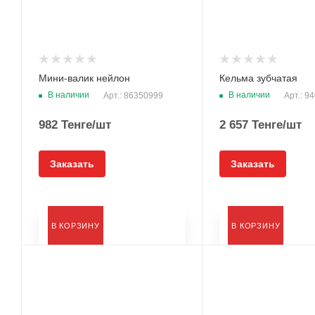
Мини-валик нейлон
Кельма зубчатая
В наличии
В наличии
Арт.: 86350999
Арт.: 9
982
Тенге
/шт
2 657
Тенге
/шт
Заказать
Заказать
В КОРЗИНУ
В КОРЗИНУ
Тип
Тип
Лента
Лента малярная
армированная