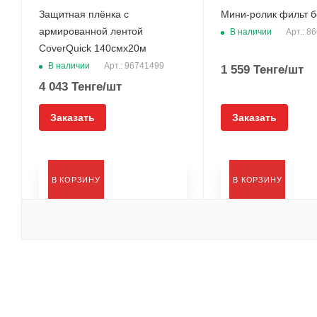
Защитная плёнка с
Мини-ролик фильт 
армированной лентой
В наличии
Арт.: 8
CoverQuick 140смx20м
В наличии
Арт.: 96741499
1 559
Тенге
/шт
4 043
Тенге
/шт
Заказать
Заказать
В КОРЗИНУ
В КОРЗИНУ