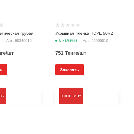
етическая грубая
Укрывная плёнка HDPE 50м2
и
В наличии
Арт.: 90340010
Арт.: 96905010
ге
/шт
751
Тенге
/шт
ь
Заказать
ИНУ
В КОРЗИНУ
Тип
Пленка защитная