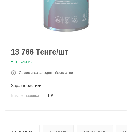
13 766
Тенге
/шт
В наличии
Самовывоз сегодня - бесплатно
Характеристики
База колеровки
—
EP
ОПИСАНИЕ
ОТЗЫВЫ
КАК КУПИТЬ
ОПЛ