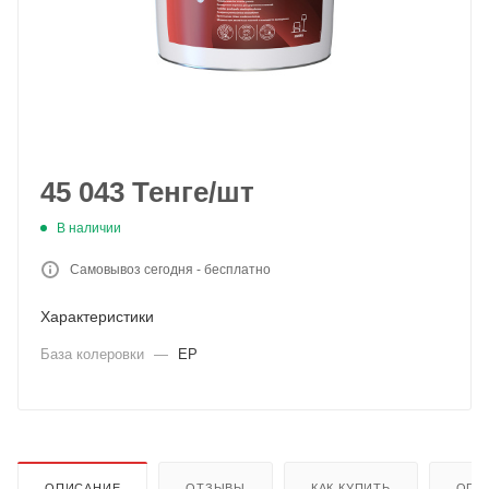
45 043
Тенге
/шт
В наличии
Самовывоз сегодня - бесплатно
Характеристики
База колеровки
—
EP
ОПИСАНИЕ
ОТЗЫВЫ
КАК КУПИТЬ
ОПЛ