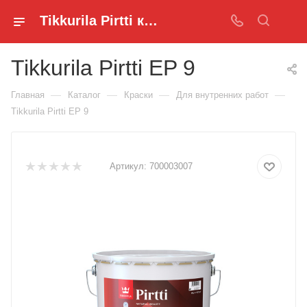
Tikkurila Pirtti купить в optimus - OPTIMUS KZ
Tikkurila Pirtti EP 9
—
—
—
—
Главная
Каталог
Краски
Для внутренних работ
Tikkurila Pirtti EP 9
Артикул:
700003007