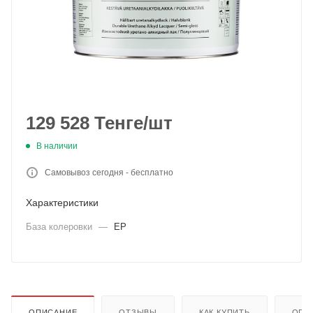
129 528
Тенге
/шт
В наличии
Самовывоз сегодня - бесплатно
Характеристики
База колеровки
—
EP
ОПИСАНИЕ
ОТЗЫВЫ
КАК КУПИТЬ
ОПЛ